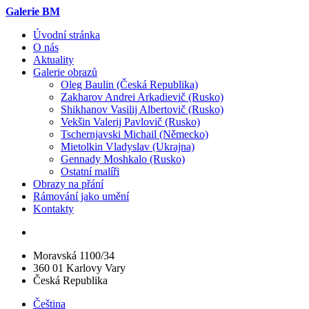
Galerie BM
Úvodní stránka
O nás
Aktuality
Galerie obrazů
Oleg Baulin (Česká Republika)
Zakharov Andrei Arkadievič (Rusko)
Shikhanov Vasilij Albertovič (Rusko)
Vekšin Valerij Pavlovič (Rusko)
Tschernjavski Michail (Německo)
Mietolkin Vladyslav (Ukrajna)
Gennady Moshkalo (Rusko)
Ostatní malíři
Obrazy na přání
Rámování jako umění
Kontakty
Moravská 1100/34
360 01 Karlovy Vary
Česká Republika
Čeština