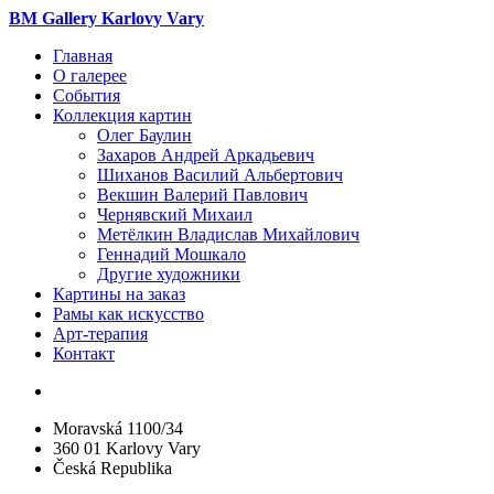
BM Gallery Karlovy Vary
Главная
О галерее
События
Коллекция картин
Олег Баулин
Захаров Андрей Аркадьевич
Шиханов Василий Альбертович
Векшин Валерий Павлович
Чернявский Михаил
Метёлкин Владислав Михайлович
Геннадий Мошкало
Другие художники
Картины на заказ
Рамы как искусство
Арт-терапия
Контакт
Moravská 1100/34
360 01 Karlovy Vary
Česká Republika