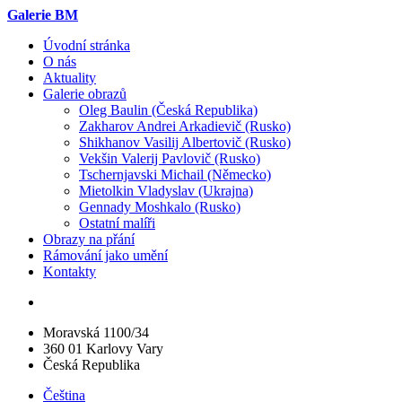
Galerie BM
Úvodní stránka
O nás
Aktuality
Galerie obrazů
Oleg Baulin (Česká Republika)
Zakharov Andrei Arkadievič (Rusko)
Shikhanov Vasilij Albertovič (Rusko)
Vekšin Valerij Pavlovič (Rusko)
Tschernjavski Michail (Německo)
Mietolkin Vladyslav (Ukrajna)
Gennady Moshkalo (Rusko)
Ostatní malíři
Obrazy na přání
Rámování jako umění
Kontakty
Moravská 1100/34
360 01 Karlovy Vary
Česká Republika
Čeština