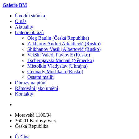
Galerie BM
Úvodní stránka
O nás
Aktuality
Galerie obrazů
Oleg Baulin (Česká Republika)
Zakharov Andrei Arkadievič (Rusko)
Shikhanov Vasilij Albertovič (Rusko)
Vekšin Valerij Pavlovič (Rusko)
Tschernjavski Michail (Německo)
Mietolkin Vladyslav (Ukrajna)
Gennady Moshkalo (Rusko)
Ostatní malíři
Obrazy na přání
Rámování jako umění
Kontakty
Moravská 1100/34
360 01 Karlovy Vary
Česká Republika
Čeština