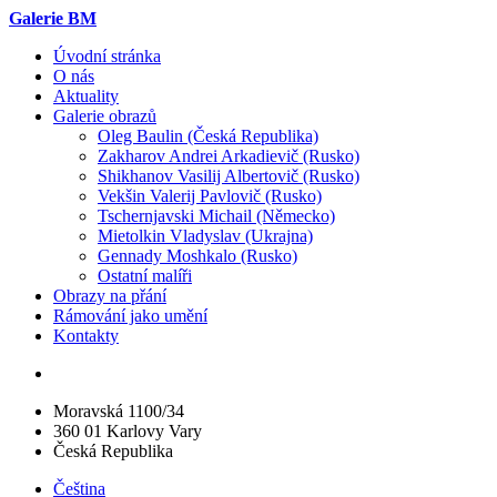
Galerie BM
Úvodní stránka
O nás
Aktuality
Galerie obrazů
Oleg Baulin (Česká Republika)
Zakharov Andrei Arkadievič (Rusko)
Shikhanov Vasilij Albertovič (Rusko)
Vekšin Valerij Pavlovič (Rusko)
Tschernjavski Michail (Německo)
Mietolkin Vladyslav (Ukrajna)
Gennady Moshkalo (Rusko)
Ostatní malíři
Obrazy na přání
Rámování jako umění
Kontakty
Moravská 1100/34
360 01 Karlovy Vary
Česká Republika
Čeština