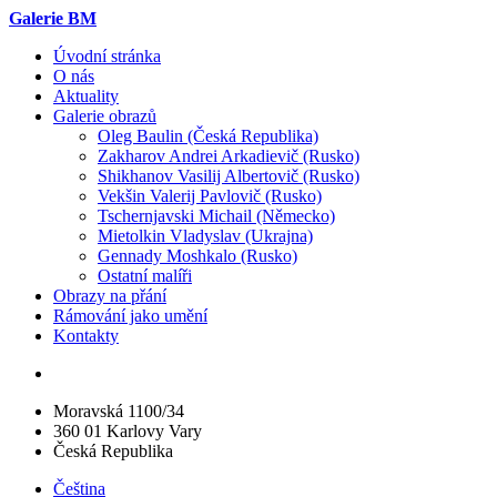
Galerie BM
Úvodní stránka
O nás
Aktuality
Galerie obrazů
Oleg Baulin (Česká Republika)
Zakharov Andrei Arkadievič (Rusko)
Shikhanov Vasilij Albertovič (Rusko)
Vekšin Valerij Pavlovič (Rusko)
Tschernjavski Michail (Německo)
Mietolkin Vladyslav (Ukrajna)
Gennady Moshkalo (Rusko)
Ostatní malíři
Obrazy na přání
Rámování jako umění
Kontakty
Moravská 1100/34
360 01 Karlovy Vary
Česká Republika
Čeština